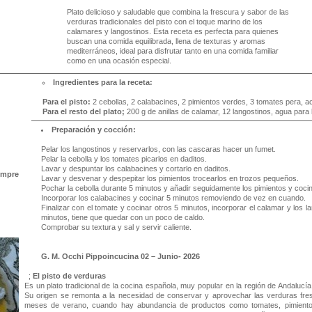
Plato delicioso y saludable que combina la frescura y sabor de las
verduras tradicionales del pisto con el toque marino de los
calamares y langostinos. Esta receta es perfecta para quienes
buscan una comida equilibrada, llena de texturas y aromas
mediterráneos, ideal para disfrutar tanto en una comida familiar
como en una ocasión especial.
Ingredientes para la receta:
Para el pisto:
2 cebollas, 2 calabacines, 2 pimientos verdes, 3 tomates pera, ace
Para el resto del plato;
200 g de anillas de calamar, 12 langostinos, agua para 
Preparación y cocción:
Pelar los langostinos y reservarlos, con las cascaras hacer un fumet.
Pelar la cebolla y los tomates picarlos en daditos.
Lavar y despuntar los calabacines y cortarlo en daditos.
empre
Lavar y desvenar y despepitar los pimientos trocearlos en trozos pequeños.
Pochar la cebolla durante 5 minutos y añadir seguidamente los pimientos y cocina
Incorporar los calabacines y cocinar 5 minutos removiendo de vez en cuando.
Finalizar con el tomate y cocinar otros 5 minutos, incorporar el calamar y los 
minutos, tiene que quedar con un poco de caldo.
Comprobar su textura y sal y servir caliente.
G. M. Occhi Pippoincucina 02 – Junio- 2026
;
El pisto de verduras
Es un plato tradicional de la cocina española, muy popular en la región de Andalucía
Su origen se remonta a la necesidad de conservar y aprovechar las verduras fre
meses de verano, cuando hay abundancia de productos como tomates, pimientos