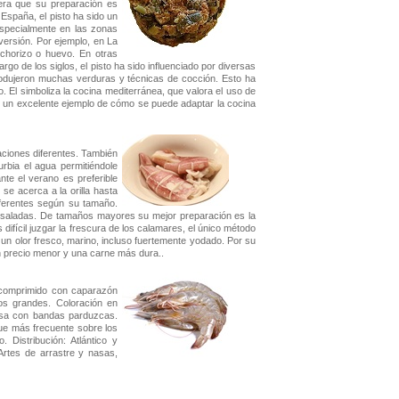
dera que su preparación es
n España, el pisto ha sido un
especialmente en las zonas
versión. Por ejemplo, en La
chorizo o huevo. En otras
go de los siglos, el pisto ha sido influenciado por diversas
trodujeron muchas verduras y técnicas de cocción. Esto ha
. El simboliza la cocina mediterránea, que valora el uso de
s un excelente ejemplo de cómo se puede adaptar la cocina
aciones diferentes. También
rbia el agua permitiéndole
nte el verano es preferible
se acerca a la orilla hasta
ferentes según su tamaño.
nsaladas. De tamaños mayores su mejor preparación es la
 difícil juzgar la frescura de los calamares, el único método
un olor fresco, marino, incluso fuertemente yodado. Por su
n precio menor y una carne más dura..
 comprimido con caparazón
os grandes. Coloración en
osa con bandas parduzcas.
ue más frecuente sobre los
Distribución: Atlántico y
rtes de arrastre y nasas,