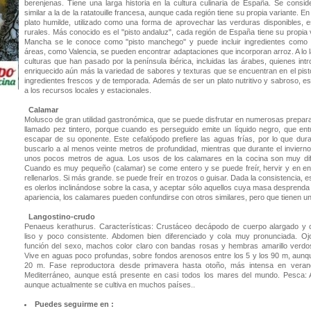
berenjenas. Tiene una larga historia en la cultura culinaria de España. Se consi
similar a la de la ratatouille francesa, aunque cada región tiene su propia variante. E
plato humilde, utilizado como una forma de aprovechar las verduras disponibles, 
rurales. Más conocido es el "pisto andaluz", cada región de España tiene su propia 
Mancha se le conoce como "pisto manchego" y puede incluir ingredientes como 
áreas, como Valencia, se pueden encontrar adaptaciones que incorporan arroz. A lo lar
culturas que han pasado por la península ibérica, incluidas las árabes, quienes in
enriquecido aún más la variedad de sabores y texturas que se encuentran en el pisto
ingredientes frescos y de temporada. Además de ser un plato nutritivo y sabroso, e
a los recursos locales y estacionales.
Calamar
Molusco de gran utilidad gastronómica, que se puede disfrutar en numerosas prepar
llamado pez tintero, porque cuando es perseguido emite un líquido negro, que entu
escapar de su oponente. Este cefalópodo prefiere las aguas frías, por lo que dura
buscarlo a al menos veinte metros de profundidad, mientras que durante el invierno 
unos pocos metros de agua. Los usos de los calamares en la cocina son muy di
Cuando es muy pequeño (calamar) se come entero y se puede freír, hervir y en e
rellenarlos. Si más grande. se puede freír en trozos o guisar. Dada la consistencia, es
es olerlos inclinándose sobre la casa, y aceptar sólo aquellos cuya masa desprenda 
apariencia, los calamares pueden confundirse con otros similares, pero que tienen u
Langostino-crudo
Penaeus kerathurus. Características: Crustáceo decápodo de cuerpo alargado y
liso y poco consistente. Abdomen bien diferenciado y cola muy pronunciada. Oj
función del sexo, machos color claro con bandas rosas y hembras amarillo verd
Vive en aguas poco profundas, sobre fondos arenosos entre los 5 y los 90 m, aunq
20 m. Fase reproductora desde primavera hasta otoño, más intensa en verano. 
Mediterráneo, aunque está presente en casi todos los mares del mundo. Pesca: A
aunque actualmente se cultiva en muchos países..
Puedes seguirme en :