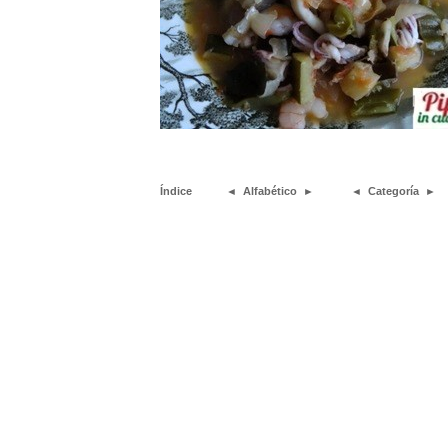
Índice
◄
Alfabético
►
◄
Categoría
►